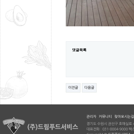
댓글목록
이전글
다음글
관리자
커뮤니티
찾아오시는길
경기도 수원시 권선구 호매실로 46
대표전화 : 031-8004-9000 팩스 