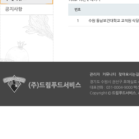
공지사항
번호
1
수원 동남보건대학교 교직원 식당
관리자
커뮤니티
찾아오시는길
경기도 수원시 권선구 호매실로 46
대표전화 : 031-8004-9000 팩스 
Copyright ©
드림푸드서비스.
A